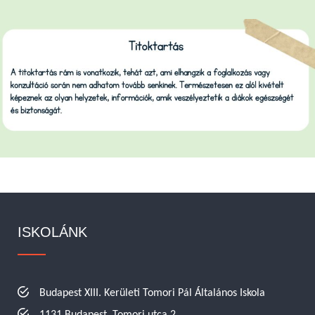
ISKOLÁNK
Budapest XIII. Kerületi Tomori Pál Általános Iskola